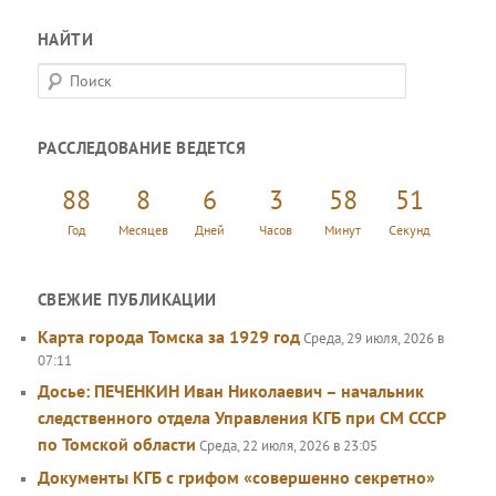
НАЙТИ
П
о
и
РАССЛЕДОВАНИЕ ВЕДЕТСЯ
с
к
88
8
6
3
58
51
Год
Месяцев
Дней
Часов
Минут
Секунд
СВЕЖИЕ ПУБЛИКАЦИИ
Карта города Томска за 1929 год
Среда, 29 июля, 2026 в
07:11
Досье: ПЕЧЕНКИН Иван Николаевич – начальник
следственного отдела Управления КГБ при СМ СССР
по Томской области
Среда, 22 июля, 2026 в 23:05
Документы КГБ с грифом «совершенно секретно»