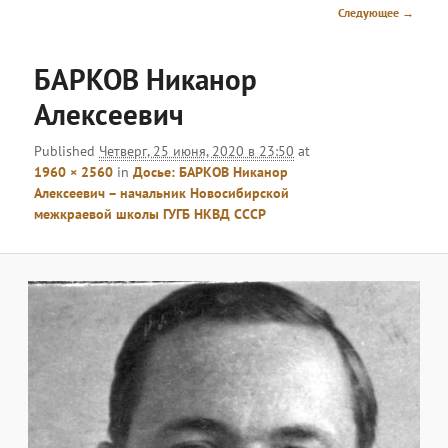
меню
Навигация
Следующее →
по
изображениям
БАРКОВ Никанор
Алексеевич
Published
Четверг, 25 июня, 2020 в 23:50
at
1960 × 2560
in
Досье: БАРКОВ Никанор
Алексеевич – начальник Новосибирской
межкраевой школы ГУГБ НКВД СССР