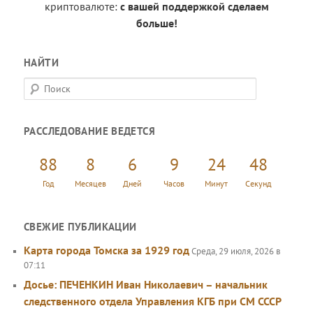
криптовалюте:
с вашей поддержкой сделаем
больше!
НАЙТИ
П
о
и
РАССЛЕДОВАНИЕ ВЕДЕТСЯ
с
к
88
8
6
9
24
49
Год
Месяцев
Дней
Часов
Минут
Секунд
СВЕЖИЕ ПУБЛИКАЦИИ
Карта города Томска за 1929 год
Среда, 29 июля, 2026 в
07:11
Досье: ПЕЧЕНКИН Иван Николаевич – начальник
следственного отдела Управления КГБ при СМ СССР