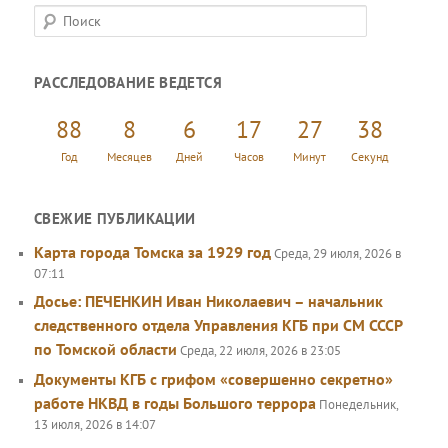
П
о
и
РАССЛЕДОВАНИЕ ВЕДЕТСЯ
с
к
88
8
6
17
27
39
Год
Месяцев
Дней
Часов
Минут
Секунд
СВЕЖИЕ ПУБЛИКАЦИИ
Карта города Томска за 1929 год
Среда, 29 июля, 2026 в
07:11
Досье: ПЕЧЕНКИН Иван Николаевич – начальник
следственного отдела Управления КГБ при СМ СССР
по Томской области
Среда, 22 июля, 2026 в 23:05
Документы КГБ с грифом «совершенно секретно»
работе НКВД в годы Большого террора
Понедельник,
13 июля, 2026 в 14:07