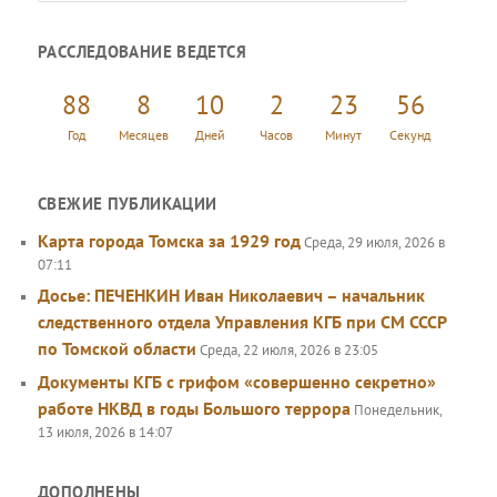
о
и
РАССЛЕДОВАНИЕ ВЕДЕТСЯ
с
к
88
8
10
2
23
56
Год
Месяцев
Дней
Часов
Минут
Секунд
СВЕЖИЕ ПУБЛИКАЦИИ
Карта города Томска за 1929 год
Среда, 29 июля, 2026 в
07:11
Досье: ПЕЧЕНКИН Иван Николаевич – начальник
следственного отдела Управления КГБ при СМ СССР
по Томской области
Среда, 22 июля, 2026 в 23:05
Документы КГБ с грифом «совершенно секретно»
работе НКВД в годы Большого террора
Понедельник,
13 июля, 2026 в 14:07
ДОПОЛНЕНЫ