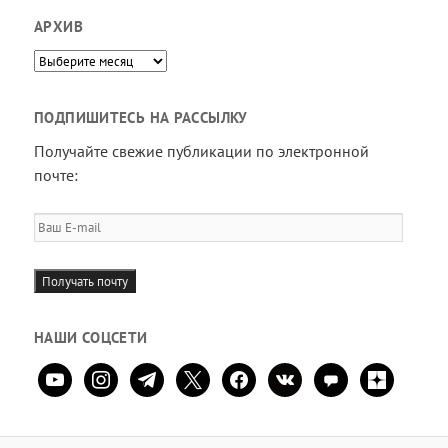
АРХИВ
Архив
ПОДПИШИТЕСЬ НА РАССЫЛКУ
Получайте свежие публикации по электронной
почте:
Ваш
E-
mail
Получать почту
НАШИ СОЦСЕТИ
youtube
instagram
telegram
x
facebook
vkontakte
comment
zen-
yandex