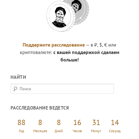
Поддержите расследование
— в ₽, $, € или
криптовалюте:
с вашей поддержкой сделаем
больше!
НАЙТИ
П
о
и
РАССЛЕДОВАНИЕ ВЕДЕТСЯ
с
к
88
8
8
16
31
15
Год
Месяцев
Дней
Часов
Минут
Секунд