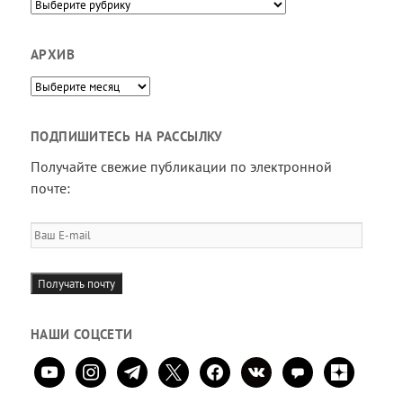
Направления
АРХИВ
Архив
ПОДПИШИТЕСЬ НА РАССЫЛКУ
Получайте свежие публикации по электронной
почте:
Ваш
E-
mail
Получать почту
НАШИ СОЦСЕТИ
youtube
instagram
telegram
x
facebook
vkontakte
comment
zen-
yandex