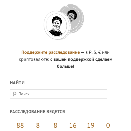
Поддержите расследование
— в ₽, $, € или
криптовалюте:
с вашей поддержкой сделаем
больше!
НАЙТИ
П
о
и
РАССЛЕДОВАНИЕ ВЕДЕТСЯ
с
к
88
8
8
16
19
1