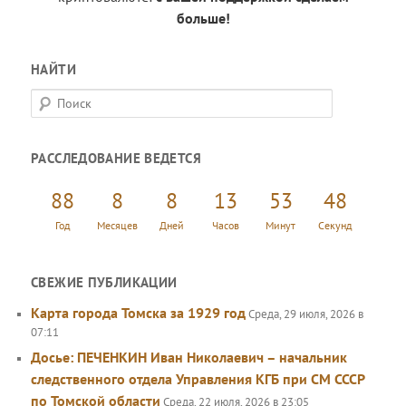
больше!
НАЙТИ
П
о
и
РАССЛЕДОВАНИЕ ВЕДЕТСЯ
с
к
88
8
8
13
53
49
Год
Месяцев
Дней
Часов
Минут
Секунд
СВЕЖИЕ ПУБЛИКАЦИИ
Карта города Томска за 1929 год
Среда, 29 июля, 2026 в
07:11
Досье: ПЕЧЕНКИН Иван Николаевич – начальник
следственного отдела Управления КГБ при СМ СССР
по Томской области
Среда, 22 июля, 2026 в 23:05