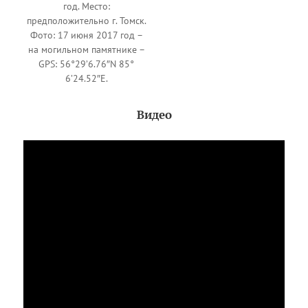
год. Место:
предположительно г. Томск.
Фото: 17 июня 2017 год –
на могильном памятнике –
GPS: 56°29’6.76″N 85°
6’24.52″E.
Видео