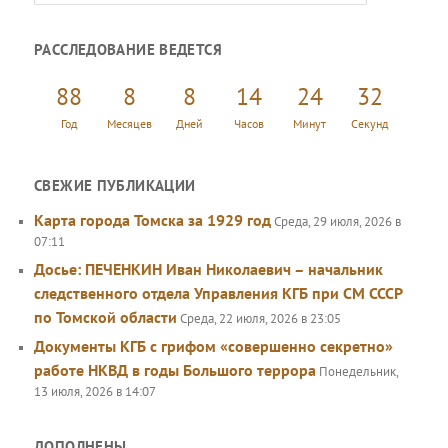
о
и
РАССЛЕДОВАНИЕ ВЕДЕТСЯ
с
к
88
8
8
14
24
33
Год
Месяцев
Дней
Часов
Минут
Секунд
СВЕЖИЕ ПУБЛИКАЦИИ
Карта города Томска за 1929 год
Среда, 29 июля, 2026 в
07:11
Досье: ПЕЧЕНКИН Иван Николаевич – начальник
следственного отдела Управления КГБ при СМ СССР
по Томской области
Среда, 22 июля, 2026 в 23:05
Документы КГБ с грифом «совершенно секретно»
работе НКВД в годы Большого террора
Понедельник,
13 июля, 2026 в 14:07
ДОПОЛНЕНЫ