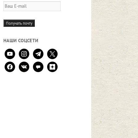
Ваш
E-
mail
Получать почту
НАШИ СОЦСЕТИ
youtube
instagram
telegram
x
facebook
vkontakte
comment
zen-
yandex