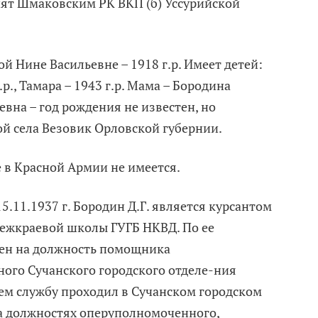
нят Шмаковским РК ВКП (б) Уссурийской
й Нине Васильевне – 1918 г.р. Имеет детей:
.р., Тамара – 1943 г.р. Мама – Бородина
вна – год рождения не известен, но
й села Везовик Орловской губернии.
 в Красной Армии не имеется.
 15.11.1937 г. Бородин Д.Г. является курсантом
ежкраевой школы ГУГБ НКВД. По ее
ен на должность помощника
ого Сучанского городского отделе-ния
ем службу проходил в Сучанском городском
а должностях оперуполномоченного,