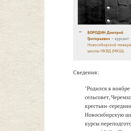
БОРОДИН Дмитрий
Григорьевич
– курсант
Новосибирской межкр
школы НКВД (МКШ)
.
Сведения:
"Родился в ноябре
сельсовет, Черемх
крестьян-середняк
Новосибирскую шк
курсы переподгото