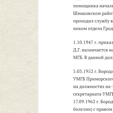
помощника начальн
Шмаковском райотде
проходил службу в 
ником отдела Грод
1.10.1947 г. прик
Д.Г. назначается 
МГБ. В данной дол
5.03.1952 г. Бород
УМГБ Приморского 
на должностях на-
секретариата УМГ
17.09.1962 г. Бород
болезни) с право