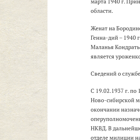
марта 1940 г. При
области.
Женат на Бородино
Генна-дий – 1940 г
Маланья Кондратье
является уроженко
Сведений о службе
С 19.02.1937 г. по
Ново-сибирской м
окончании назнач
оперуполномоченн
НКВД. В дальнейш
отделе милиции н