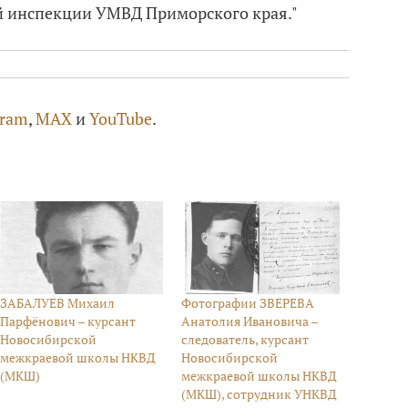
й инспекции УМВД Приморского края."
gram
,
MAX
и
YouTube
.
ЗАБАЛУЕВ Михаил
Фотографии ЗВЕРЕВА
Парфёнович – курсант
Анатолия Ивановича –
Новосибирской
следователь, курсант
межкраевой школы НКВД
Новосибирской
(МКШ)
межкраевой школы НКВД
(МКШ), сотрудник УНКВД