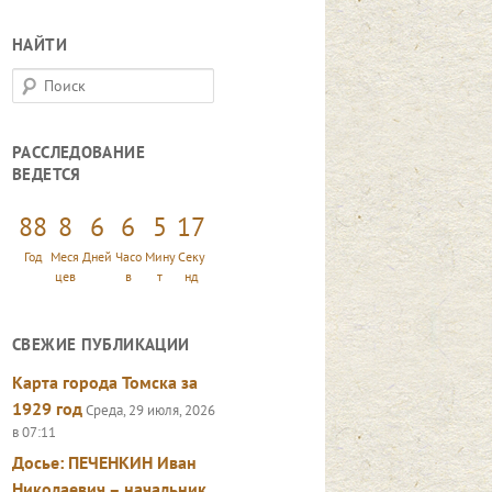
НАЙТИ
П
о
и
РАССЛЕДОВАНИЕ
с
ВЕДЕТСЯ
к
88
8
6
6
5
19
Год
Меся
Дней
Часо
Мину
Секу
цев
в
т
нд
СВЕЖИЕ ПУБЛИКАЦИИ
Карта города Томска за
1929 год
Среда, 29 июля, 2026
в 07:11
Досье: ПЕЧЕНКИН Иван
Николаевич – начальник