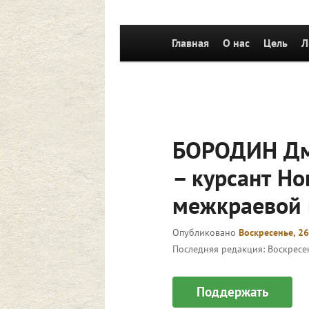
Главное
Главная
Перейти к основному со
О нас
Цель
Л
меню
БОРОДИН Дм
– курсант Н
межкраевой
Опубликовано
Воскресенье, 26
Последняя редакция:
Воскресен
Поддержать