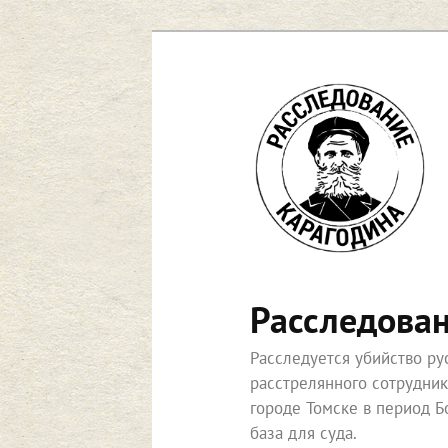
Перейти
к
основному
содержимому
Расследова
Расследуется убийство р
расстрелянного сотрудни
городе Томске в период Б
база для суда.