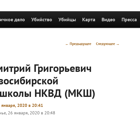
держимому
ичное дело
Убийство
Убийцы
Карта
Видео
Пресса
Навигация
←
Предыдущее
Следующее
→
по
записям
итрий Григорьевич
овосибирской
 школы НКВД (МКШ)
 января, 2020 в 20:41
ье, 26 января, 2020 в 20:48