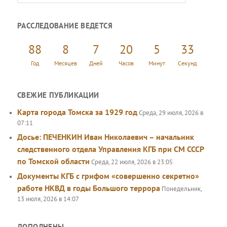
о
и
РАССЛЕДОВАНИЕ ВЕДЕТСЯ
с
к
88
8
7
20
5
34
Год
Месяцев
Дней
Часов
Минут
Секунд
СВЕЖИЕ ПУБЛИКАЦИИ
Карта города Томска за 1929 год
Среда, 29 июля, 2026 в
07:11
Досье: ПЕЧЕНКИН Иван Николаевич – начальник
следственного отдела Управления КГБ при СМ СССР
по Томской области
Среда, 22 июля, 2026 в 23:05
Документы КГБ с грифом «совершенно секретно»
работе НКВД в годы Большого террора
Понедельник,
13 июля, 2026 в 14:07
ДОПОЛНЕНЫ