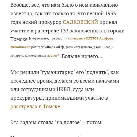
Вообще, всё, что нам было о нем изначально
известно, так это только то, что весной 1933
года некий прокурор
САДКОВСКИЙ
принял
участие в расстреле 133 заключенных в городе
Томске
[скорее всего, при участии
коменданта
МАТРОЗ Альфред
Михайлович
[Matrozis Alfrēds Miķeļa] (осуществлявшего, в том числе, и
. Больше ничего...
контроль заключенных в
тюрьме
)]
Мы решили "гуманитарно" его "поднять", как
последнее время, делаем со всеми палачами
или сотрудниками НКВД, суда или
прокуратуры, принимавшими участие в
расстрелах в Томске
.
Эта задача стояла "на долгое" – потом.