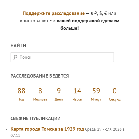
Поддержите расследование
— в ₽, $, € или
криптовалюте:
с вашей поддержкой сделаем
больше!
НАЙТИ
П
о
и
РАССЛЕДОВАНИЕ ВЕДЕТСЯ
с
к
88
8
9
14
59
0
Год
Месяцев
Дней
Часов
Минут
Секунд
СВЕЖИЕ ПУБЛИКАЦИИ
Карта города Томска за 1929 год
Среда, 29 июля, 2026 в
07:11