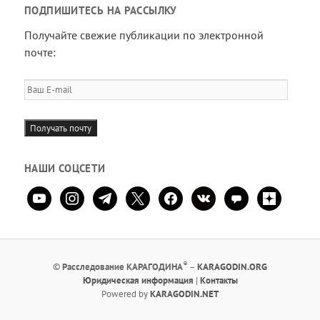
ПОДПИШИТЕСЬ НА РАССЫЛКУ
Получайте свежие публикации по электронной
почте:
Ваш
E-
mail
Получать почту
НАШИ СОЦСЕТИ
youtube
instagram
telegram
x
facebook
vkontakte
comment
zen-
yandex
®
©
Расследование КАРАГОДИНА
–
KARAGODIN.ORG
Юридическая информация
|
Контакты
Powered by
KARAGODIN.NET