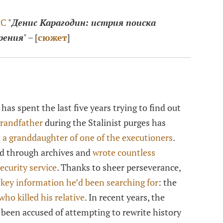
]
BC
"
Денис Карагодин: истрия поиска
рения
" – [
сюжет
]
as spent the last five years trying to find out
grandfather
during the Stalinist purges has
 a granddaughter of one of the executioners
.
d through archives and
wrote countless
ecurity service
. Thanks to sheer perseverance,
 key information he’d been searching for
: the
ho killed his relative
. In recent years, the
 been accused of attempting to rewrite history