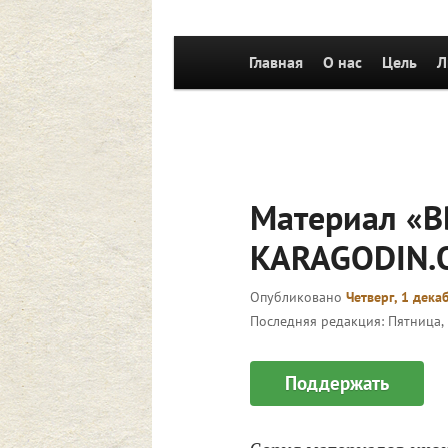
Главное
Главная
Перейти к основному со
О нас
Цель
Л
меню
Материал «B
KARAGODIN.
Опубликовано
Четверг, 1 дека
Последняя редакция:
Пятница, 
Поддержать