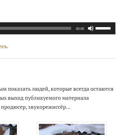
Используйте
00:00
клавиши
вверх/
есь
.
вниз,
чтобы
увеличить
или
ым показать людей, которые всегда остаются
уменьшить
орых выход публикуемого материала
громкость.
продюсер, звукорежиссёр...