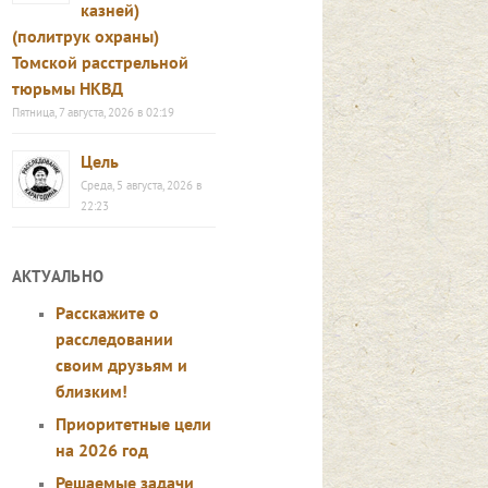
казней)
(политрук охраны)
Томской расстрельной
тюрьмы НКВД
Пятница, 7 августа, 2026 в 02:19
Цель
Среда, 5 августа, 2026 в
22:23
АКТУАЛЬНО
Расскажите о
расследовании
своим друзьям и
близким!
Приоритетные цели
на 2026 год
Решаемые задачи