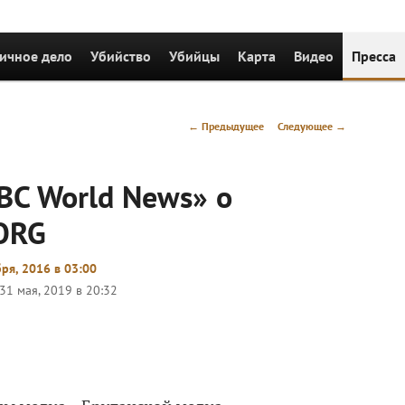
держимому
ичное дело
Убийство
Убийцы
Карта
Видео
Пресса
Навигация
←
Предыдущее
Следующее
→
по
записям
BC World News» о
ORG
бря, 2016 в 03:00
31 мая, 2019 в 20:32