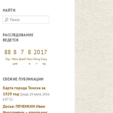
НАЙТИ
П
о
и
РАССЛЕДОВАНИЕ
с
ВЕДЕТСЯ
к
88
8
7
8
20
18
Год
Меся
Дней
Часо
Мину
Секу
цев
в
т
нд
СВЕЖИЕ ПУБЛИКАЦИИ
Карта города Томска за
1929 год
Среда, 29 июля, 2026
в 07:11
Досье: ПЕЧЕНКИН Иван
Николаевич – начальник