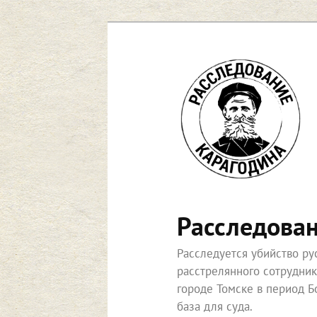
Перейти
к
основному
содержимому
Расследова
Расследуется убийство р
расстрелянного сотрудни
городе Томске в период Б
база для суда.