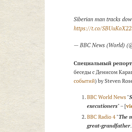
Siberian man tracks dow
https://t.co/SBUuKoX22
— BBC News (World) 
Специальный репорт
беседы с Денисом Кара
событий
) by Steven Ros
BBC World News
"
S
executioners
" – [
vi
BBC Radio 4
"
The m
great-grandfather
.