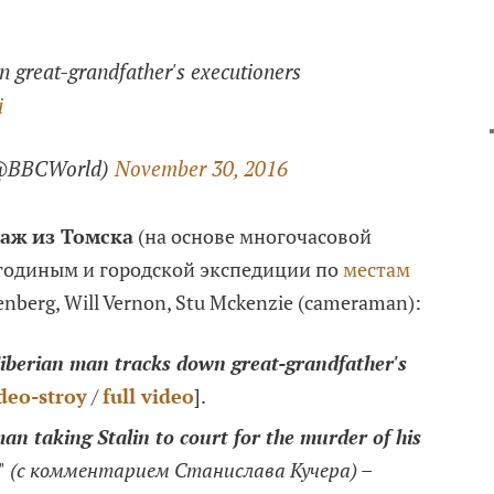
n great-grandfather's executioners
i
(@BBCWorld)
November 30, 2016
аж из Томска
(на основе многочасовой
годиным и городской экспедиции по
местам
enberg, Will Vernon, Stu Mckenzie (cameraman):
iberian man tracks down great-grandfather's
deo-stroy
/
full video
].
an taking Stalin to court for the murder of his
"
(с комментарием Станислава Кучера)
–