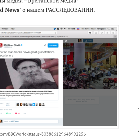
ы медиа – Британской медиа-
ld News
" о нашем РАССЛЕДОВАНИИ.
er.com/BBCWorld/status/803886129648992256