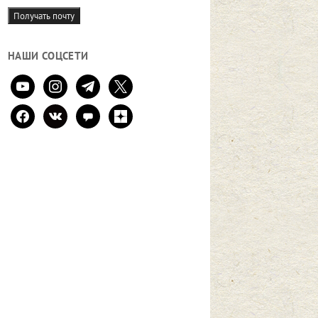
mail
Получать почту
НАШИ СОЦСЕТИ
youtube
instagram
telegram
x
facebook
vkontakte
comment
zen-
yandex