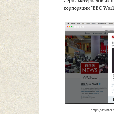
Серия материалов икон
корпорации
"BBC Wor
https://twitt