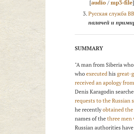
[
audio
/
mp3-file
Русская служба B
палачей и прими
SUMMARY
"A man from Siberia who h
who
executed
his
great-
received an apology from
Denis Karagodin searche
requests to the Russian s
he recently
obtained the
names of the
three men w
Russian authorities have