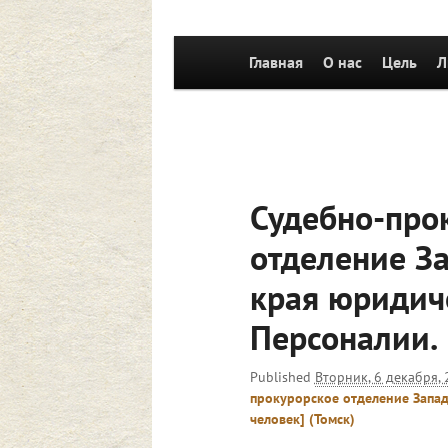
Главное
Главная
Перейти к основному со
О нас
Цель
Л
меню
Судебно-про
отделение З
края юридиче
Персоналии.
Published
Вторник, 6 декабря, 
прокурорское отделение Запад
человек] (Томск)