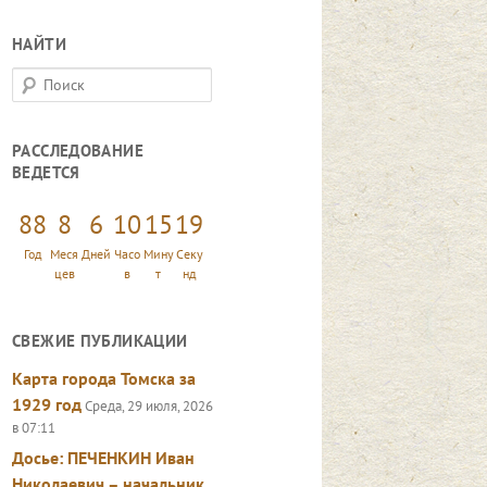
НАЙТИ
П
о
и
РАССЛЕДОВАНИЕ
с
ВЕДЕТСЯ
к
88
8
6
10
15
21
Год
Меся
Дней
Часо
Мину
Секу
цев
в
т
нд
СВЕЖИЕ ПУБЛИКАЦИИ
Карта города Томска за
1929 год
Среда, 29 июля, 2026
в 07:11
Досье: ПЕЧЕНКИН Иван
Николаевич – начальник