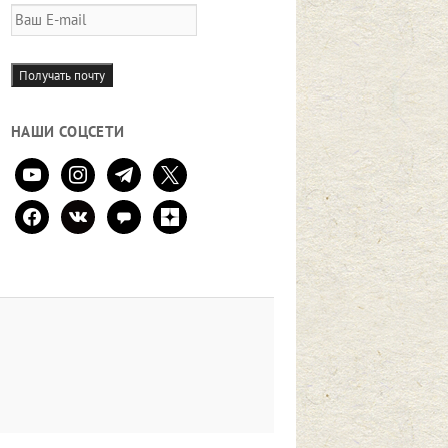
Ваш
E-
mail
Получать почту
НАШИ СОЦСЕТИ
youtube
instagram
telegram
x
facebook
vkontakte
comment
zen-
yandex