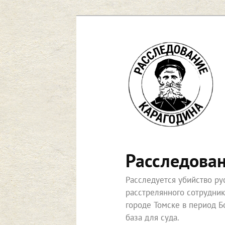
Перейти
к
основному
содержимому
Расследова
Расследуется убийство р
расстрелянного сотрудни
городе Томске в период Б
база для суда.