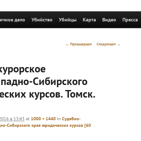
держимому
ичное дело
Убийство
Убийцы
Карта
Видео
Пресса
Навигация
← Предыдущее
Следующее →
по
изображениям
курорское
ападно-Сибирского
ских курсов. Томск.
2016 в 13:43
at
1000 × 1440
in
Судебно-
но-Сибирского края юридических курсов [60