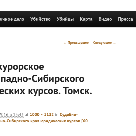
держимому
ичное дело
Убийство
Убийцы
Карта
Видео
Пресса
Навигация
← Предыдущее
Следующее →
по
изображениям
курорское
ападно-Сибирского
ских курсов. Томск.
2016 в 13:43
at
1000 × 1132
in
Судебно-
но-Сибирского края юридических курсов [60