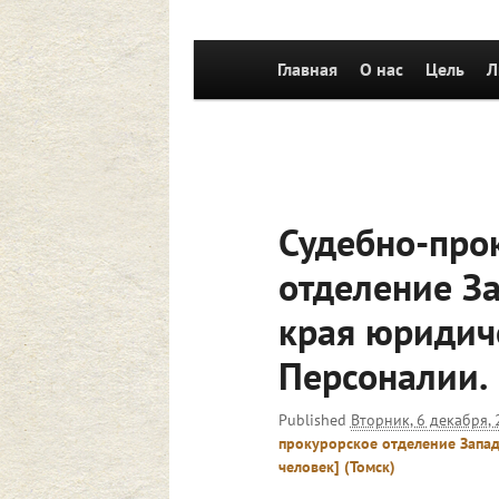
Главное
Главная
Перейти к основному со
О нас
Цель
Л
меню
Судебно-про
отделение З
края юридиче
Персоналии.
Published
Вторник, 6 декабря, 
прокурорское отделение Запад
человек] (Томск)