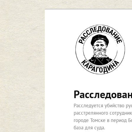
Перейти
к
основному
содержимому
Расследова
Расследуется убийство р
расстрелянного сотрудни
городе Томске в период Б
база для суда.