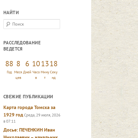
НАЙТИ
П
о
и
РАССЛЕДОВАНИЕ
с
ВЕДЕТСЯ
к
88
8
6
10
13
19
Год
Меся
Дней
Часо
Мину
Секу
цев
в
т
нд
СВЕЖИЕ ПУБЛИКАЦИИ
Карта города Томска за
1929 год
Среда, 29 июля, 2026
в 07:11
Досье: ПЕЧЕНКИН Иван
Николаевич – начальник