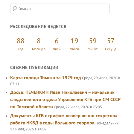
S
e
a
РАССЛЕДОВАНИЕ ВЕДЕТСЯ
r
c
88
8
6
19
59
57
h
Год
Месяцев
Дней
Часов
Минут
Секунд
СВЕЖИЕ ПУБЛИКАЦИИ
Карта города Томска за 1929 год
Среда, 29 июля, 2026 в
07:11
Досье: ПЕЧЕНКИН Иван Николаевич – начальник
следственного отдела Управления КГБ при СМ СССР
по Томской области
Среда, 22 июля, 2026 в 23:05
Документы КГБ с грифом «совершенно секретно»
работе НКВД в годы Большого террора
Понедельник,
13 июля, 2026 в 14:07