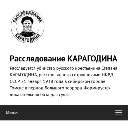
Skip
to
primary
content
Расследование КАРАГОДИНА
Расследуется убийство русского крестьянина Степана
КАРАГОДИНА, расстрелянного сотрудниками НКВД
СССР 21 января 1938 года в сибирском городе
Томске в период Большого террора. Формируется
доказательная база для суда.
Меню
Main
Skip to primary content