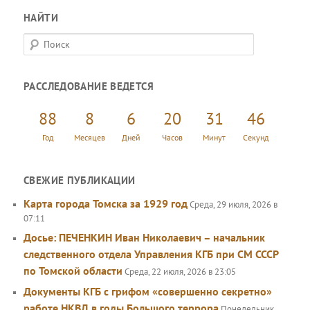
НАЙТИ
П
о
и
РАССЛЕДОВАНИЕ ВЕДЕТСЯ
с
к
88
8
6
20
31
46
Год
Месяцев
Дней
Часов
Минут
Секунд
СВЕЖИЕ ПУБЛИКАЦИИ
Карта города Томска за 1929 год
Среда, 29 июля, 2026 в
07:11
Досье: ПЕЧЕНКИН Иван Николаевич – начальник
следственного отдела Управления КГБ при СМ СССР
по Томской области
Среда, 22 июля, 2026 в 23:05
Документы КГБ с грифом «совершенно секретно»
работе НКВД в годы Большого террора
Понедельник,