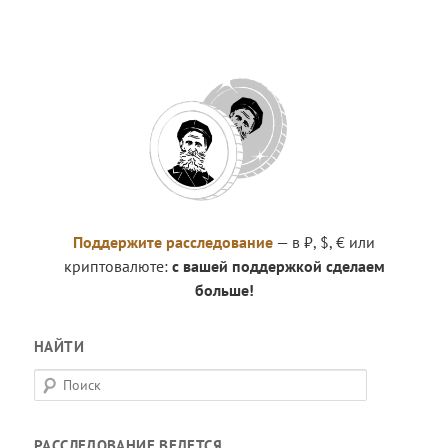
Поддержите расследование
— в ₽, $, € или
криптовалюте:
с вашей поддержкой сделаем
больше!
НАЙТИ
П
о
и
РАССЛЕДОВАНИЕ ВЕДЕТСЯ