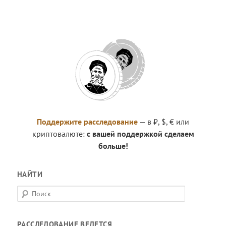
Поддержите расследование
— в ₽, $, € или
криптовалюте:
с вашей поддержкой сделаем
больше!
НАЙТИ
П
о
и
РАССЛЕДОВАНИЕ ВЕДЕТСЯ