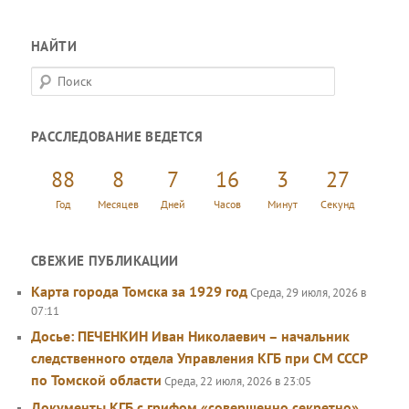
НАЙТИ
П
о
и
РАССЛЕДОВАНИЕ ВЕДЕТСЯ
с
к
88
8
7
16
3
27
Год
Месяцев
Дней
Часов
Минут
Секунд
СВЕЖИЕ ПУБЛИКАЦИИ
Карта города Томска за 1929 год
Среда, 29 июля, 2026 в
07:11
Досье: ПЕЧЕНКИН Иван Николаевич – начальник
следственного отдела Управления КГБ при СМ СССР
по Томской области
Среда, 22 июля, 2026 в 23:05
Документы КГБ с грифом «совершенно секретно»