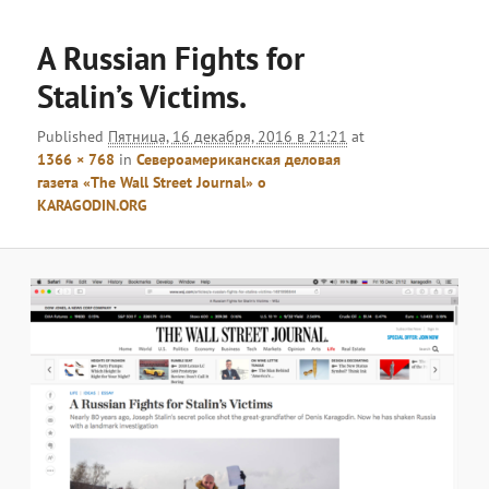
меню
Навигац
по
A Russian Fights for
изобра
Stalin’s Victims.
Published
Пятница, 16 декабря, 2016 в 21:21
at
1366 × 768
in
Североамериканская деловая
газета «The Wall Street Journal» о
KARAGODIN.ORG