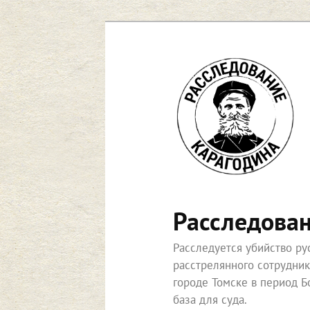
Перейти
к
основному
содержимому
Расследова
Расследуется убийство р
расстрелянного сотрудни
городе Томске в период Б
база для суда.