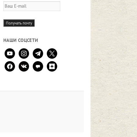
Ваш
E-
mail
Получать почту
НАШИ СОЦСЕТИ
youtube
instagram
telegram
x
facebook
vkontakte
comment
zen-
yandex