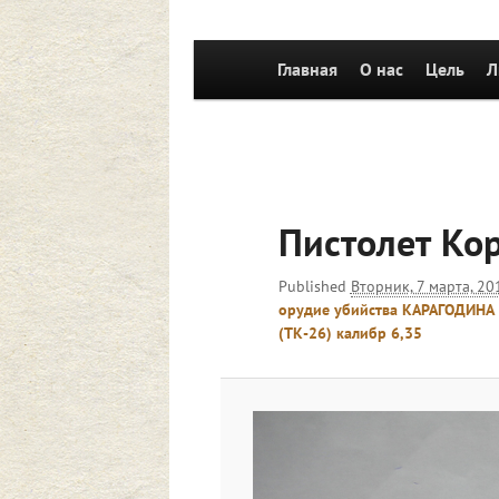
Главное
Главная
Перейти к основному со
О нас
Цель
Л
меню
Пистолет Кор
Published
Вторник, 7 марта, 20
орудие убийства КАРАГОДИНА 
(ТК-26) калибр 6,35