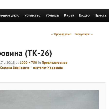
держимому
ичное дело
Убийство
Убийцы
Карта
Видео
Пресса
Навигация
← Предыдущее
Следующее →
по
изображениям
овина (ТК-26)
17 в 20:18
at
1000 × 750
in
Предполагаемое
Степана Ивановича – пистолет Коровина