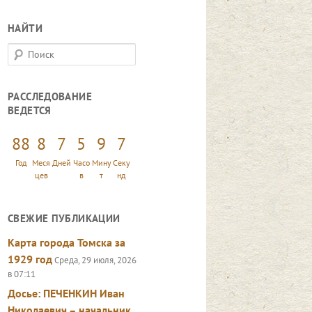
НАЙТИ
П
о
и
РАССЛЕДОВАНИЕ
с
ВЕДЕТСЯ
к
88
8
7
5
9
9
Год
Меся
Дней
Часо
Мину
Секу
цев
в
т
нд
СВЕЖИЕ ПУБЛИКАЦИИ
Карта города Томска за
1929 год
Среда, 29 июля, 2026
в 07:11
Досье: ПЕЧЕНКИН Иван
Николаевич – начальник