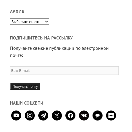
АРХИВ
Архив
ПОДПИШИТЕСЬ НА РАССЫЛКУ
Получайте свежие публикации по электронной
почте:
Ваш
E-
mail
Получать почту
НАШИ СОЦСЕТИ
youtube
instagram
telegram
x
facebook
vkontakte
comment
zen-
yandex