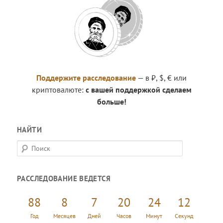
Поддержите расследование
— в ₽, $, € или
криптовалюте:
с вашей поддержкой сделаем
больше!
НАЙТИ
П
о
и
РАССЛЕДОВАНИЕ ВЕДЕТСЯ
с
к
88
8
7
20
24
12
Год
Месяцев
Дней
Часов
Минут
Секунд