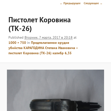
меню
Навигация
← Предыдущее
Следующее →
по
изображениям
Пистолет Коровина
(ТК-26)
Published
Вторник, 7 марта, 2017 в 20:18
at
1000 × 750
in
Предполагаемое орудие
убийства КАРАГОДИНА Степана Ивановича –
пистолет Коровина (ТК-26) калибр 6,35