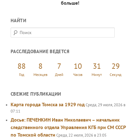
больше!
НАЙТИ
П
о
и
РАССЛЕДОВАНИЕ ВЕДЕТСЯ
с
к
88
8
7
10
31
29
Год
Месяцев
Дней
Часов
Минут
Секунд
СВЕЖИЕ ПУБЛИКАЦИИ
Карта города Томска за 1929 год
Среда, 29 июля, 2026 в
07:11
Досье: ПЕЧЕНКИН Иван Николаевич – начальник
следственного отдела Управления КГБ при СМ СССР
по Томской области
Среда, 22 июля, 2026 в 23:05