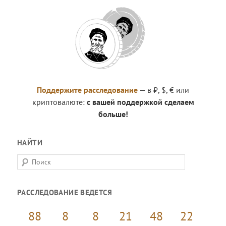
Поддержите расследование
— в ₽, $, € или
криптовалюте:
с вашей поддержкой сделаем
больше!
НАЙТИ
П
о
и
РАССЛЕДОВАНИЕ ВЕДЕТСЯ
с
к
88
8
8
21
48
22