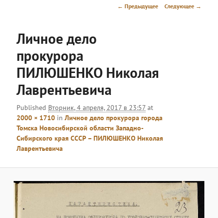
меню
Навигация
← Предыдущее
Следующее →
по
изображениям
Личное дело
прокурора
ПИЛЮШЕНКО Николая
Лаврентьевича
Published
Вторник, 4 апреля, 2017 в 23:57
at
2000 × 1710
in
Личное дело прокурора города
Томска Новосибирской области Западно-
Сибирского края СССР – ПИЛЮШЕНКО Николая
Лаврентьевича