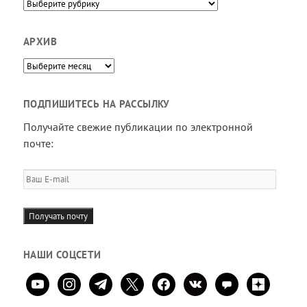
Направления
АРХИВ
Архив
ПОДПИШИТЕСЬ НА РАССЫЛКУ
Получайте свежие публикации по электронной
почте:
Ваш
E-
mail
Получать почту
НАШИ СОЦСЕТИ
youtube
instagram
telegram
x
facebook
vkontakte
comment
zen-
yandex