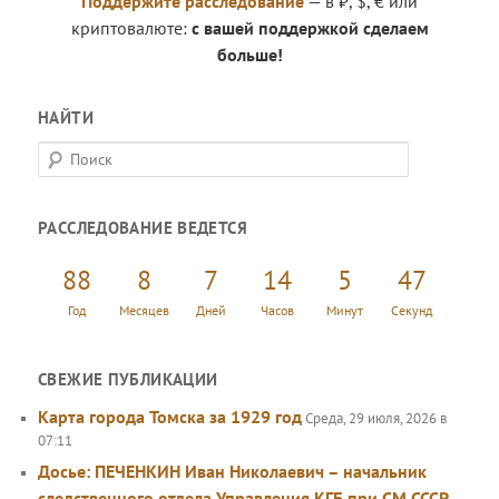
Поддержите расследование
— в ₽, $, € или
криптовалюте:
с вашей поддержкой сделаем
больше!
НАЙТИ
П
о
и
РАССЛЕДОВАНИЕ ВЕДЕТСЯ
с
к
88
8
7
14
5
48
Год
Месяцев
Дней
Часов
Минут
Секунд
СВЕЖИЕ ПУБЛИКАЦИИ
Карта города Томска за 1929 год
Среда, 29 июля, 2026 в
07:11
Досье: ПЕЧЕНКИН Иван Николаевич – начальник
следственного отдела Управления КГБ при СМ СССР