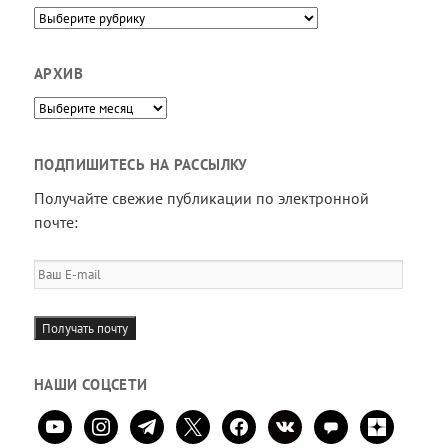
Направления
АРХИВ
Архив
ПОДПИШИТЕСЬ НА РАССЫЛКУ
Получайте свежие публикации по электронной
почте:
Ваш
E-
mail
Получать почту
НАШИ СОЦСЕТИ
youtube
instagram
telegram
x
facebook
vkontakte
comment
zen-
yandex