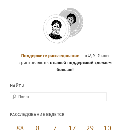
Поддержите расследование
— в ₽, $, € или
криптовалюте:
с вашей поддержкой сделаем
больше!
НАЙТИ
П
о
и
РАССЛЕДОВАНИЕ ВЕДЕТСЯ
с
к
88
8
7
17
29
10