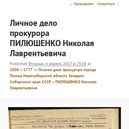
меню
Навигация
← Предыдущее
Следующее →
по
изображениям
Личное дело
прокурора
ПИЛЮШЕНКО Николая
Лаврентьевича
Published
Вторник, 4 апреля, 2017 в 23:58
at
2000 × 1777
in
Личное дело прокурора города
Томска Новосибирской области Западно-
Сибирского края СССР – ПИЛЮШЕНКО Николая
Лаврентьевича