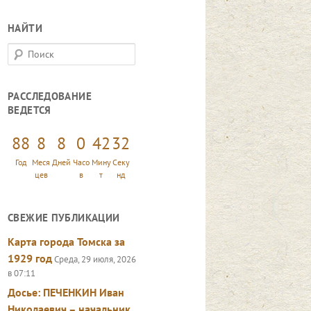
НАЙТИ
П
о
и
РАССЛЕДОВАНИЕ
с
ВЕДЕТСЯ
к
88
8
8
0
42
34
Год
Меся
Дней
Часо
Мину
Секу
цев
в
т
нд
СВЕЖИЕ ПУБЛИКАЦИИ
Карта города Томска за
1929 год
Среда, 29 июля, 2026
в 07:11
Досье: ПЕЧЕНКИН Иван
Николаевич – начальник