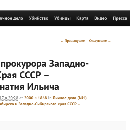
держимому
ичное дело
Убийство
Убийцы
Карта
Видео
Пресса
Навигация
← Предыдущее
Следующее →
по
изображениям
 прокурора Западно-
Края СССР –
натия Ильича
17 в 20:28
at
2000 × 1868
in
Личное дело (№1)
бирска и Западно-Сибирского края СССР –