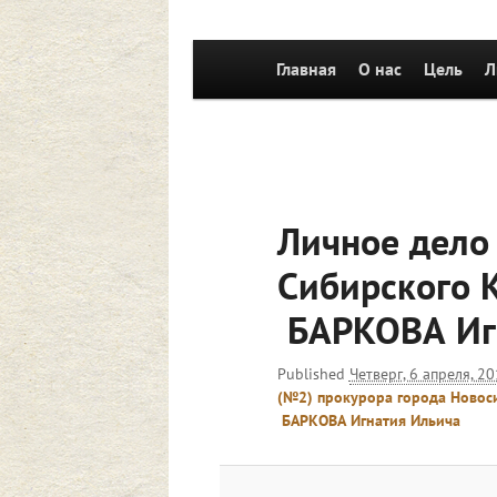
Главное
Главная
Перейти к основному со
О нас
Цель
Л
меню
Личное дело
Сибирского 
БАРКОВА Иг
Published
Четверг, 6 апреля, 20
(№2) прокурора города Новоси
БАРКОВА Игнатия Ильича