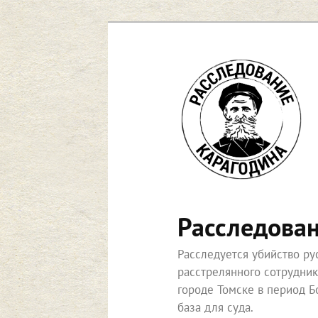
Перейти
к
основному
содержимому
Расследова
Расследуется убийство р
расстрелянного сотрудни
городе Томске в период Б
база для суда.