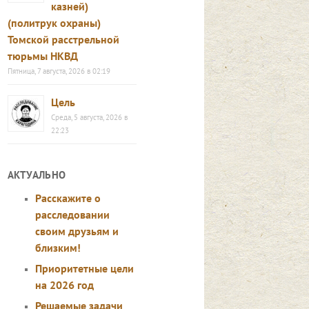
казней)
(политрук охраны)
Томской расстрельной
тюрьмы НКВД
Пятница, 7 августа, 2026 в 02:19
Цель
Среда, 5 августа, 2026 в
22:23
АКТУАЛЬНО
Расскажите о
расследовании
своим друзьям и
близким!
Приоритетные цели
на 2026 год
Решаемые задачи