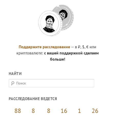
Поддержите расследование
— в ₽, $, € или
криптовалюте:
с вашей поддержкой сделаем
больше!
НАЙТИ
П
о
и
РАССЛЕДОВАНИЕ ВЕДЕТСЯ
с
к
88
8
8
16
1
27