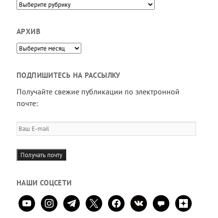
Направления
АРХИВ
Архив
ПОДПИШИТЕСЬ НА РАССЫЛКУ
Получайте свежие публикации по электронной
почте:
Ваш
E-
mail
Получать почту
НАШИ СОЦСЕТИ
youtube
instagram
telegram
x
facebook
vkontakte
comment
zen-
yandex