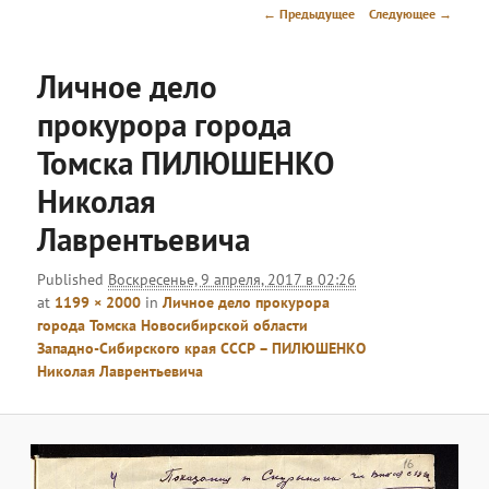
меню
Навигация
← Предыдущее
Следующее →
по
изображениям
Личное дело
прокурора города
Томска ПИЛЮШЕНКО
Николая
Лаврентьевича
Published
Воскресенье, 9 апреля, 2017 в 02:26
at
1199 × 2000
in
Личное дело прокурора
города Томска Новосибирской области
Западно-Сибирского края СССР – ПИЛЮШЕНКО
Николая Лаврентьевича