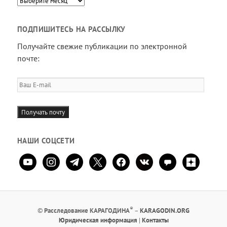
ПОДПИШИТЕСЬ НА РАССЫЛКУ
Получайте свежие публикации по электронной
почте:
Ваш
E-
mail
Получать почту
НАШИ СОЦСЕТИ
youtube
instagram
telegram
x
facebook
vkontakte
comment
zen-
yandex
®
©
Расследование КАРАГОДИНА
–
KARAGODIN.ORG
Юридическая информация
|
Контакты