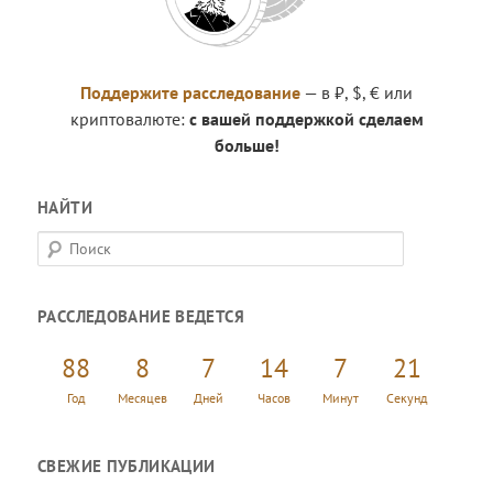
Поддержите расследование
— в ₽, $, € или
криптовалюте:
с вашей поддержкой сделаем
больше!
НАЙТИ
П
о
и
РАССЛЕДОВАНИЕ ВЕДЕТСЯ
с
к
88
8
7
14
7
22
Год
Месяцев
Дней
Часов
Минут
Секунд
СВЕЖИЕ ПУБЛИКАЦИИ