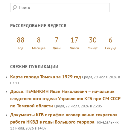
П
о
и
РАССЛЕДОВАНИЕ ВЕДЕТСЯ
с
к
88
8
7
17
30
7
Год
Месяцев
Дней
Часов
Минут
Секунд
СВЕЖИЕ ПУБЛИКАЦИИ
Карта города Томска за 1929 год
Среда, 29 июля, 2026 в
07:11
Досье: ПЕЧЕНКИН Иван Николаевич – начальник
следственного отдела Управления КГБ при СМ СССР
по Томской области
Среда, 22 июля, 2026 в 23:05
Документы КГБ с грифом «совершенно секретно»
работе НКВД в годы Большого террора
Понедельник,
13 июля, 2026 в 14:07