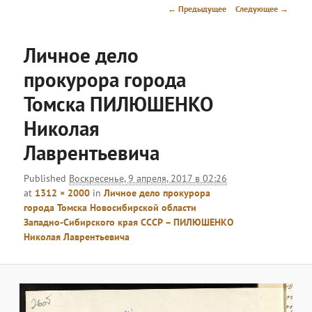
меню
Навигация
← Предыдущее
Следующее →
по
изображениям
Личное дело
прокурора города
Томска ПИЛЮШЕНКО
Николая
Лаврентьевича
Published
Воскресенье, 9 апреля, 2017 в 02:26
at
1312 × 2000
in
Личное дело прокурора
города Томска Новосибирской области
Западно-Сибирского края СССР – ПИЛЮШЕНКО
Николая Лаврентьевича