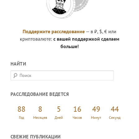
Поддержите расследование
— в ₽, $, € или
криптовалюте:
с вашей поддержкой сделаем
больше!
НАЙТИ
П
о
и
РАССЛЕДОВАНИЕ ВЕДЕТСЯ
с
к
88
8
5
16
49
45
Год
Месяцев
Дней
Часов
Минут
Секунд
СВЕЖИЕ ПУБЛИКАЦИИ