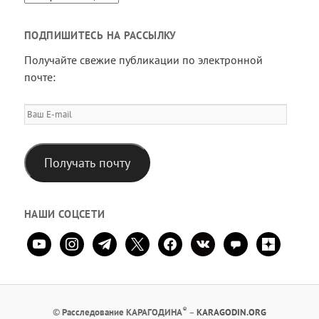
ПОДПИШИТЕСЬ НА РАССЫЛКУ
Получайте свежие публикации по электронной
почте:
Ваш
E-
mail
Получать почту
НАШИ СОЦСЕТИ
youtube
instagram
telegram
x
facebook
vkontakte
comment
zen-
yandex
®
©
Расследование КАРАГОДИНА
–
KARAGODIN.ORG