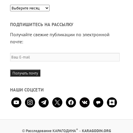
Архив
ПОДПИШИТЕСЬ НА РАССЫЛКУ
Получайте свежие публикации по электронной
почте:
Ваш
E-
mail
Получать почту
НАШИ СОЦСЕТИ
youtube
instagram
telegram
x
facebook
vkontakte
comment
zen-
yandex
®
©
Расследование КАРАГОДИНА
–
KARAGODIN.ORG