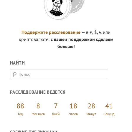
Поддержите расследование
— в ₽, $, € или
криптовалюте:
с вашей поддержкой сделаем
больше!
НАЙТИ
П
о
и
РАССЛЕДОВАНИЕ ВЕДЕТСЯ
с
к
88
8
7
18
28
42
Год
Месяцев
Дней
Часов
Минут
Секунд