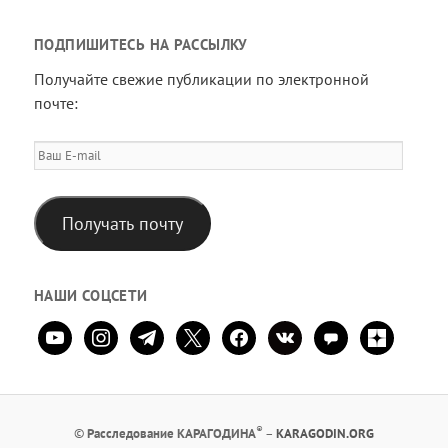
ПОДПИШИТЕСЬ НА РАССЫЛКУ
Получайте свежие публикации по электронной
почте:
Ваш
E-
mail
Получать почту
НАШИ СОЦСЕТИ
youtube
instagram
telegram
x
facebook
vkontakte
comment
zen-
yandex
®
©
Расследование КАРАГОДИНА
–
KARAGODIN.ORG