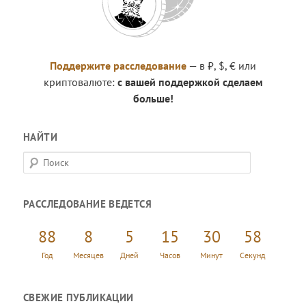
Поддержите расследование
— в ₽, $, € или
криптовалюте:
с вашей поддержкой сделаем
больше!
НАЙТИ
П
о
и
РАССЛЕДОВАНИЕ ВЕДЕТСЯ
с
к
88
8
5
15
30
59
Год
Месяцев
Дней
Часов
Минут
Секунд
СВЕЖИЕ ПУБЛИКАЦИИ