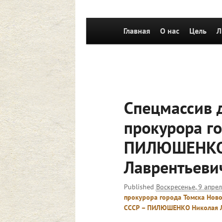
Главное
Главная
Перейти к основному со
О нас
Цель
Л
меню
Спецмассив 
прокурора г
ПИЛЮШЕНКО
Лаврентьеви
Published
Воскресенье, 9 апрел
прокурора города Томска Ново
СССР – ПИЛЮШЕНКО Николая Л