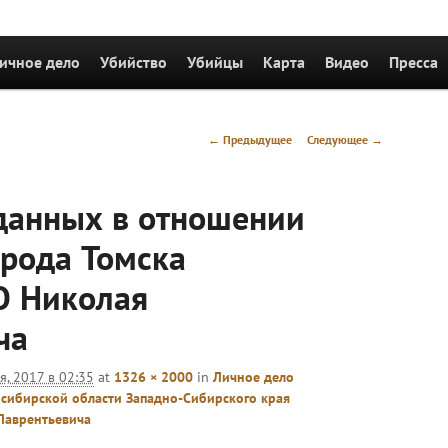
держимому
ичное дело
Убийство
Убийцы
Карта
Видео
Пресса
Навигация
← Предыдущее
Следующее →
по
изображениям
данных в отношении
орода Томска
 Николая
ча
я, 2017 в 02:35
at
1326 × 2000
in
Личное дело
сибирской области Западно-Сибирского края
аврентьевича