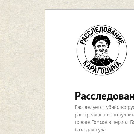
Перейти
к
основному
содержимому
Расследова
Расследуется убийство р
расстрелянного сотрудни
городе Томске в период Б
база для суда.