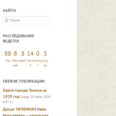
НАЙТИ
П
о
и
РАССЛЕДОВАНИЕ
с
ВЕДЕТСЯ
к
88
8
8
14
0
5
Год
Меся
Дней
Часо
Мину
Секу
цев
в
т
нд
СВЕЖИЕ ПУБЛИКАЦИИ
Карта города Томска за
1929 год
Среда, 29 июля, 2026
в 07:11
Досье: ПЕЧЕНКИН Иван
Николаевич – начальник