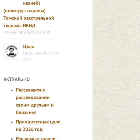
казней)
(политрук охраны)
Томской расстрельной
тюрьмы НКВД
Пятница, 7 августа, 2026 в 02:19
Цель
Среда, 5 августа, 2026 в
22:23
АКТУАЛЬНО
Расскажите о
расследовании
своим друзьям и
близким!
Приоритетные цели
на 2026 год
Решаемые задачи