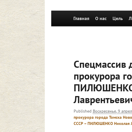
Главное
Главная
Перейти к основному со
О нас
Цель
Л
меню
Спецмассив 
прокурора г
ПИЛЮШЕНКО
Лаврентьеви
Published
Воскресенье, 9 апрел
прокурора города Томска Ново
СССР – ПИЛЮШЕНКО Николая Л