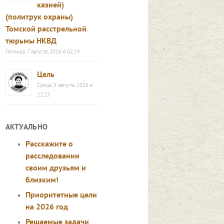
казней)
(политрук охраны)
Томской расстрельной
тюрьмы НКВД
Пятница, 7 августа, 2026 в 02:19
Цель
Среда, 5 августа, 2026 в
22:23
АКТУАЛЬНО
Расскажите о
расследовании
своим друзьям и
близким!
Приоритетные цели
на 2026 год
Решаемые задачи