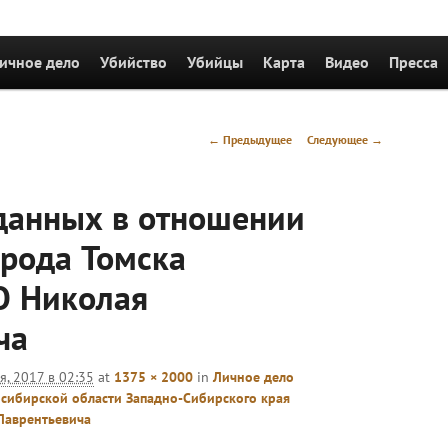
держимому
ичное дело
Убийство
Убийцы
Карта
Видео
Пресса
Навигация
← Предыдущее
Следующее →
по
изображениям
данных в отношении
орода Томска
 Николая
ча
я, 2017 в 02:35
at
1375 × 2000
in
Личное дело
сибирской области Западно-Сибирского края
аврентьевича