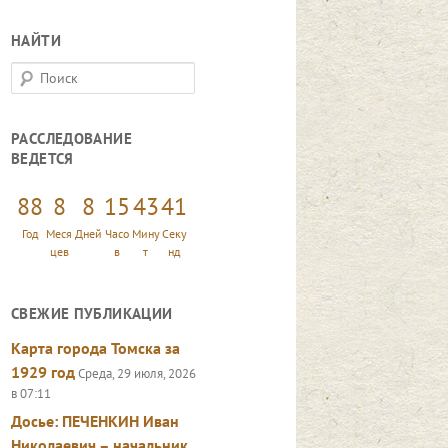
НАЙТИ
П
о
и
РАССЛЕДОВАНИЕ
с
ВЕДЕТСЯ
к
88
8
8
15
43
43
Год
Меся
Дней
Часо
Мину
Секу
цев
в
т
нд
СВЕЖИЕ ПУБЛИКАЦИИ
Карта города Томска за
1929 год
Среда, 29 июля, 2026
в 07:11
Досье: ПЕЧЕНКИН Иван
Николаевич – начальник