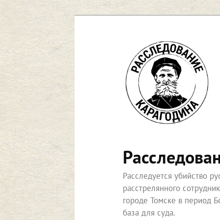
Перейти
к
основному
содержимому
Расследова
Расследуется убийство р
расстрелянного сотрудни
городе Томске в период Б
база для суда.