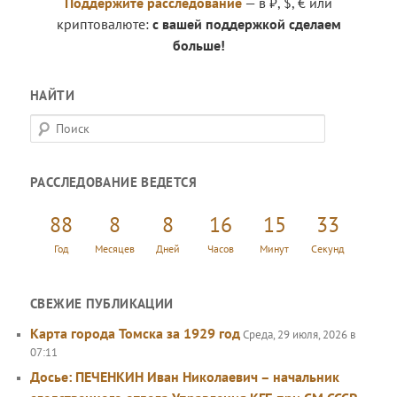
Поддержите расследование
— в ₽, $, € или
криптовалюте:
с вашей поддержкой сделаем
больше!
НАЙТИ
П
о
и
РАССЛЕДОВАНИЕ ВЕДЕТСЯ
с
к
88
8
8
16
15
34
Год
Месяцев
Дней
Часов
Минут
Секунд
СВЕЖИЕ ПУБЛИКАЦИИ
Карта города Томска за 1929 год
Среда, 29 июля, 2026 в
07:11
Досье: ПЕЧЕНКИН Иван Николаевич – начальник