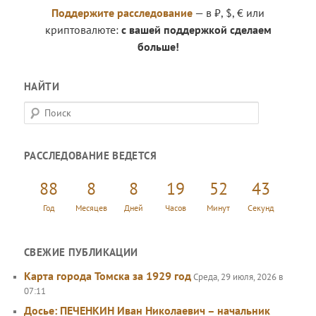
Поддержите расследование
— в ₽, $, € или
криптовалюте:
с вашей поддержкой сделаем
больше!
НАЙТИ
П
о
и
РАССЛЕДОВАНИЕ ВЕДЕТСЯ
с
к
88
8
8
19
52
44
Год
Месяцев
Дней
Часов
Минут
Секунд
СВЕЖИЕ ПУБЛИКАЦИИ
Карта города Томска за 1929 год
Среда, 29 июля, 2026 в
07:11
Досье: ПЕЧЕНКИН Иван Николаевич – начальник