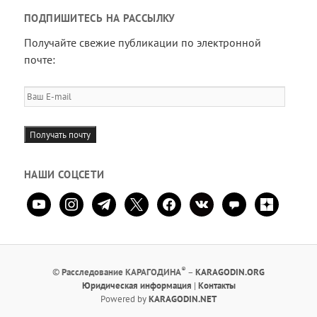
ПОДПИШИТЕСЬ НА РАССЫЛКУ
Получайте свежие публикации по электронной
почте:
Ваш
E-
mail
Получать почту
НАШИ СОЦСЕТИ
youtube
instagram
telegram
x
facebook
vkontakte
comment
zen-
yandex
®
©
Расследование КАРАГОДИНА
–
KARAGODIN.ORG
Юридическая информация
|
Контакты
Powered by
KARAGODIN.NET