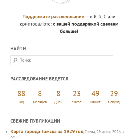
Поддержите расследование
— в ₽, $, € или
криптовалюте:
с вашей поддержкой сделаем
больше!
НАЙТИ
П
о
и
РАССЛЕДОВАНИЕ ВЕДЕТСЯ
с
к
88
8
8
23
49
30
Год
Месяцев
Дней
Часов
Минут
Секунд
СВЕЖИЕ ПУБЛИКАЦИИ
Карта города Томска за 1929 год
Среда, 29 июля, 2026 в
07:11