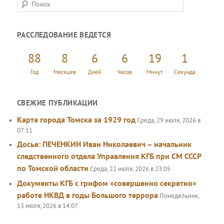
П
о
и
РАССЛЕДОВАНИЕ ВЕДЕТСЯ
с
к
88
8
6
6
19
1
Год
Месяцев
Дней
Часов
Минут
Секунда
СВЕЖИЕ ПУБЛИКАЦИИ
Карта города Томска за 1929 год
Среда, 29 июля, 2026 в
07:11
Досье: ПЕЧЕНКИН Иван Николаевич – начальник
следственного отдела Управления КГБ при СМ СССР
по Томской области
Среда, 22 июля, 2026 в 23:05
Документы КГБ с грифом «совершенно секретно»
работе НКВД в годы Большого террора
Понедельник,
13 июля, 2026 в 14:07