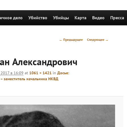
держимому
ичное дело
Убийство
Убийцы
Карта
Видео
Пресса
Навигация
← Предыдущее
Следующее →
по
изображениям
ан Александрович
 2017 в 16:09
at
1061 × 1421
in
Досье:
– заместитель начальника НКВД