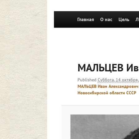
Главное
Главная
Перейти к основному со
О нас
Цель
Л
меню
МАЛЬЦЕВ Ив
Published
Суббота, 14 октября,
МАЛЬЦЕВ Иван Александрович 
Новосибирской области СССР