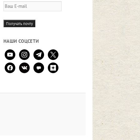
Ваш
E-
mail
Получать почту
НАШИ СОЦСЕТИ
youtube
instagram
telegram
x
facebook
vkontakte
comment
zen-
yandex