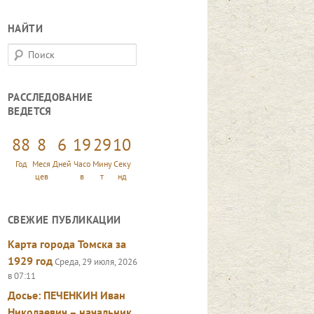
НАЙТИ
П
о
и
РАССЛЕДОВАНИЕ
с
ВЕДЕТСЯ
к
88
8
6
19
29
12
Год
Меся
Дней
Часо
Мину
Секу
цев
в
т
нд
СВЕЖИЕ ПУБЛИКАЦИИ
Карта города Томска за
1929 год
Среда, 29 июля, 2026
в 07:11
Досье: ПЕЧЕНКИН Иван
Николаевич – начальник