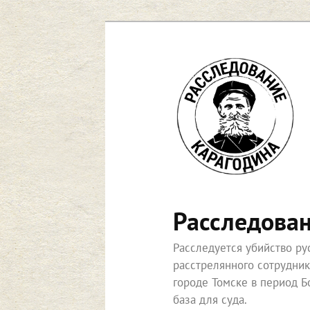
Перейти
к
основному
содержимому
Расследова
Расследуется убийство р
расстрелянного сотрудни
городе Томске в период Б
база для суда.