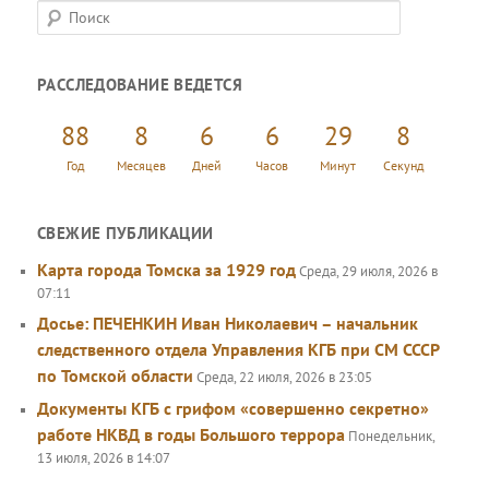
П
о
и
РАССЛЕДОВАНИЕ ВЕДЕТСЯ
с
к
88
8
6
6
29
9
Год
Месяцев
Дней
Часов
Минут
Секунд
СВЕЖИЕ ПУБЛИКАЦИИ
Карта города Томска за 1929 год
Среда, 29 июля, 2026 в
07:11
Досье: ПЕЧЕНКИН Иван Николаевич – начальник
следственного отдела Управления КГБ при СМ СССР
по Томской области
Среда, 22 июля, 2026 в 23:05
Документы КГБ с грифом «совершенно секретно»
работе НКВД в годы Большого террора
Понедельник,
13 июля, 2026 в 14:07