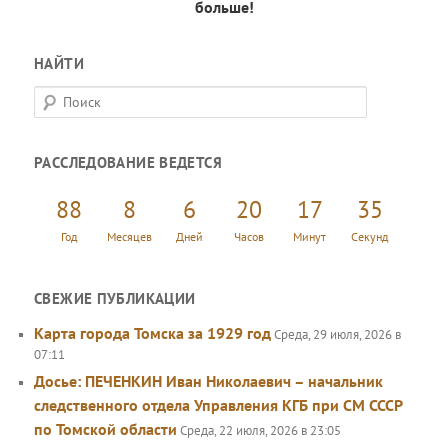
больше!
НАЙТИ
П
о
и
РАССЛЕДОВАНИЕ ВЕДЕТСЯ
с
к
88
8
6
20
17
35
Год
Месяцев
Дней
Часов
Минут
Секунд
СВЕЖИЕ ПУБЛИКАЦИИ
Карта города Томска за 1929 год
Среда, 29 июля, 2026 в
07:11
Досье: ПЕЧЕНКИН Иван Николаевич – начальник
следственного отдела Управления КГБ при СМ СССР
по Томской области
Среда, 22 июля, 2026 в 23:05