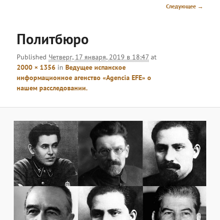
меню
Навигация
Следующее →
по
изображениям
Политбюро
Published
Четверг, 17 января, 2019 в 18:47
at
2000 × 1356
in
Ведущее испанское
информационное агенство «Agencia EFE» о
нашем расследовании.