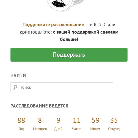
Поддержите расследование
— в ₽, $, € или
криптовалюте:
с вашей поддержкой сделаем
больше!
Поддержать
НАЙТИ
П
о
и
РАССЛЕДОВАНИЕ ВЕДЕТСЯ
с
к
88
8
9
11
59
35
Год
Месяцев
Дней
Часов
Минут
Секунд