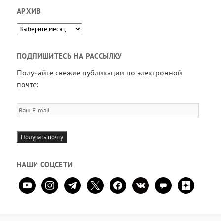
АРХИВ
Архив
ПОДПИШИТЕСЬ НА РАССЫЛКУ
Получайте свежие публикации по электронной
почте:
Ваш
E-
mail
Получать почту
НАШИ СОЦСЕТИ
youtube
instagram
telegram
x
facebook
vkontakte
comment
zen-
yandex