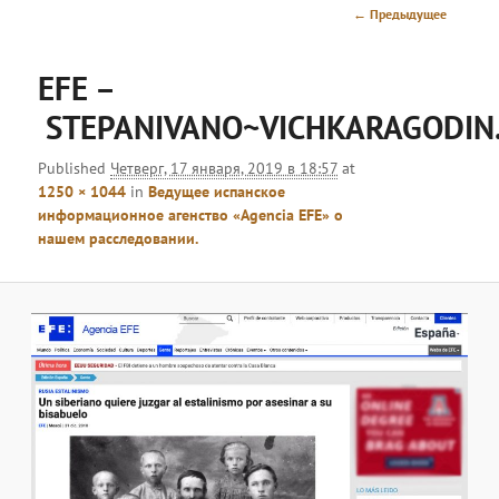
меню
Навигация
← Предыдущее
по
изображениям
EFE –
STEPANIVANO~VICHKARAGODIN
Published
Четверг, 17 января, 2019 в 18:57
at
1250 × 1044
in
Ведущее испанское
информационное агенство «Agencia EFE» о
нашем расследовании.