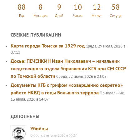
к
88
8
9
10
12
58
Год
Месяцев
Дней
Часов
Минут
Секунд
СВЕЖИЕ ПУБЛИКАЦИИ
Карта города Томска за 1929 год
Среда, 29 июля, 2026 в
07:11
Досье: ПЕЧЕНКИН Иван Николаевич – начальник
следственного отдела Управления КГБ при СМ СССР
по Томской области
Среда, 22 июля, 2026 в 23:05
Документы КГБ с грифом «совершенно секретно»
работе НКВД в годы Большого террора
Понедельник,
13 июля, 2026 в 14:07
ДОПОЛНЕНЫ
Убийцы
Суббота, 8 августа, 2026 в 00:27