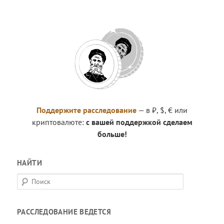
Поддержите расследование
— в ₽, $, € или
криптовалюте:
с вашей поддержкой сделаем
больше!
НАЙТИ
П
о
и
РАССЛЕДОВАНИЕ ВЕДЕТСЯ
с