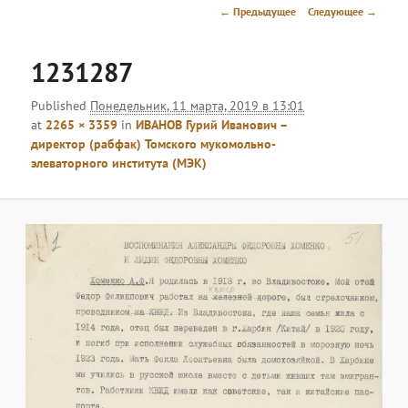
меню
Навигация
← Предыдущее
Следующее →
по
изображениям
1231287
Published
Понедельник, 11 марта, 2019 в 13:01
at
2265 × 3359
in
ИВАНОВ Гурий Иванович –
директор (рабфак) Томского мукомольно-
элеваторного института (МЭК)