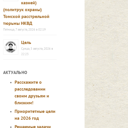
казней)
(политрук охраны)
Томской расстрельной
тюрьмы НКВД
Пятница, 7 августа, 2026 в 02:19
Цель
Среда, 5 августа, 2026 в
22:23
АКТУАЛЬНО
Расскажите о
расследовании
своим друзьям и
близким!
Приоритетные цели
на 2026 год
Решаемые задачи