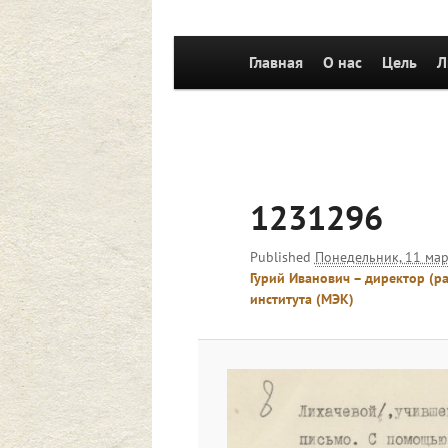
Главное
Главная
Перейти к основному со
О нас
Цель
Л
меню
1231296
Published
Понедельник, 11 мар
Гурий Иванович – директор (р
института (МЭК)