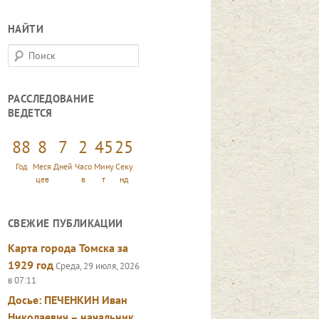
НАЙТИ
П
о
и
РАССЛЕДОВАНИЕ
с
ВЕДЕТСЯ
к
88
8
7
2
45
27
Год
Меся
Дней
Часо
Мину
Секу
цев
в
т
нд
СВЕЖИЕ ПУБЛИКАЦИИ
Карта города Томска за
1929 год
Среда, 29 июля, 2026
в 07:11
Досье: ПЕЧЕНКИН Иван
Николаевич – начальник