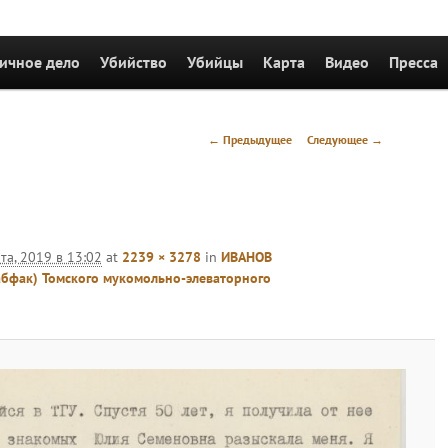
держимому
ичное дело
Убийство
Убийцы
Карта
Видео
Пресса
Навигация
← Предыдущее
Следующее →
по
изображениям
та, 2019 в 13:02
at
2239 × 3278
in
ИВАНОВ
абфак) Томского мукомольно-элеваторного