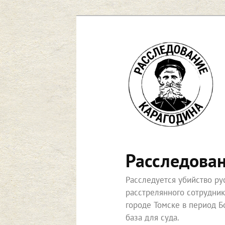
Перейти
к
основному
содержимому
Расследова
Расследуется убийство р
расстрелянного сотрудни
городе Томске в период Б
база для суда.