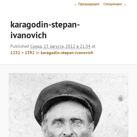
меню
Навигация
← Предыдущее
Следующее →
по
изображениям
karagodin-stepan-
ivanovich
Published
Среда, 15 августа, 2012 в 21:34
at
1232 × 1392
in
karagodin-stepan-ivanovich