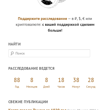
Поддержите расследование
— в ₽, $, € или
криптовалюте:
с вашей поддержкой сделаем
больше!
НАЙТИ
П
о
и
РАССЛЕДОВАНИЕ ВЕДЕТСЯ
с
к
88
8
8
18
38
29
Год
Месяцев
Дней
Часов
Минут
Секунд
СВЕЖИЕ ПУБЛИКАЦИИ