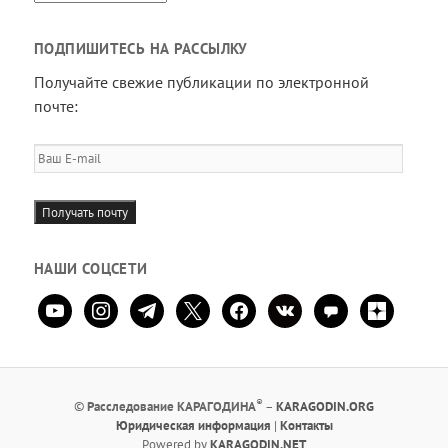
ПОДПИШИТЕСЬ НА РАССЫЛКУ
Получайте свежие публикации по электронной
почте:
Ваш
E-
mail
Получать почту
НАШИ СОЦСЕТИ
youtube
instagram
telegram
x
facebook
vkontakte
comment
zen-
yandex
®
©
Расследование КАРАГОДИНА
–
KARAGODIN.ORG
Юридическая информация
|
Контакты
Powered by
KARAGODIN.NET