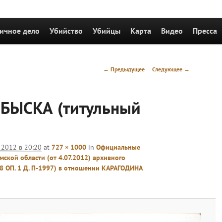
держимому
ичное дело
Убийство
Убийцы
Карта
Видео
Пресса
Навигация
← Предыдущее
Следующее →
по
изображениям
БЫСКА (титульный
 2012 в 20:20
at
727 × 1000
in
Официальные
ской области (от 4.07.2012) архивного
 8 ОП. 1 Д. П-1997) в отношении КАРАГОДИНА