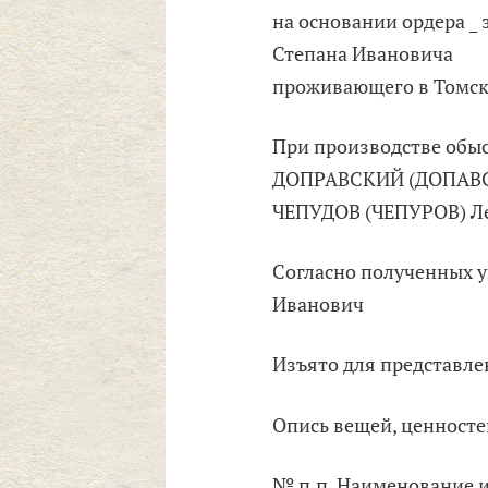
на основании ордера _ 
Степана Ивановича
проживающего в Томске
При производстве обыс
ДОПРАВСКИЙ (ДОПАВС
ЧЕПУДОВ (ЧЕПУРОВ) Л
Согласно полученных у
Иванович
Изъято для представле
Опись вещей, ценносте
№ п.п. Наименование и