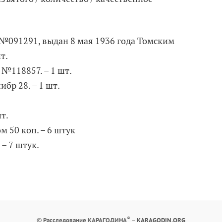
, №091291, выдан 8 мая 1936 года Томским
т.
 №118857. – 1 шт.
ибр 28. – 1 шт.
шт.
м 50 коп. – 6 штук
– 7 штук.
®
©
Расследование КАРАГОДИНА
–
KARAGODIN.ORG