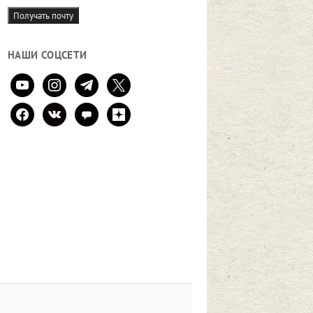
mail
Получать почту
НАШИ СОЦСЕТИ
youtube
instagram
telegram
x
facebook
vkontakte
comment
zen-
yandex