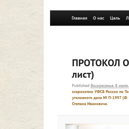
Главное
Главная
Перейти к основному со
О нас
Цель
Л
меню
ПРОТОКОЛ О
лист)
Published
Воскресенье, 8 июля,
ксерокопии УФСБ России по Том
уголовного дела № П-1997 (Ф.
Степана Ивановича.