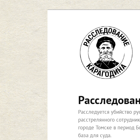
Перейти
к
основному
содержимому
Расследова
Расследуется убийство р
расстрелянного сотрудни
городе Томске в период Б
база для суда.