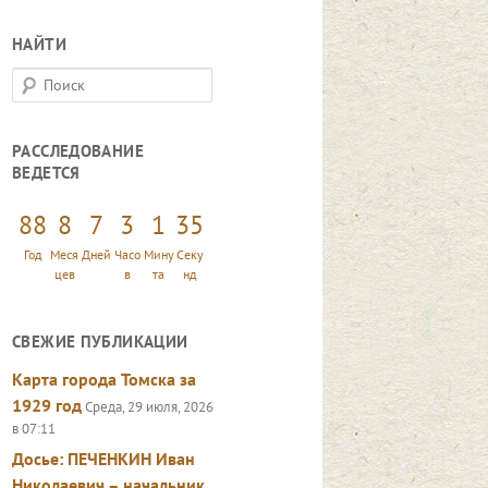
НАЙТИ
П
о
и
РАССЛЕДОВАНИЕ
с
ВЕДЕТСЯ
к
88
8
7
3
1
37
Год
Меся
Дней
Часо
Мину
Секу
цев
в
та
нд
СВЕЖИЕ ПУБЛИКАЦИИ
Карта города Томска за
1929 год
Среда, 29 июля, 2026
в 07:11
Досье: ПЕЧЕНКИН Иван
Николаевич – начальник