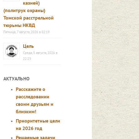
казней)
(политрук охраны)
Томской расстрельной
тюрьмы НКВД
Пятница, 7 августа, 2026 в 02:19
Цель
Среда, 5 августа, 2026 в
22:23
АКТУАЛЬНО
Расскажите о
расследовании
своим друзьям и
близким!
Приоритетные цели
на 2026 год
Решаемые задачи