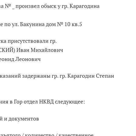
за № _ произвел обыск у гр. Карагодина
 по ул. Бакунина дом № 10 кв.5
ка присутствовали гр.
КИЙ) Иван Михайлович
еонид Леонович
казаний задержаны гр. гр. Карагодин Степан
ния в Гор отдел НКВД следующее:
й и документов
зъятого / количество / качественное