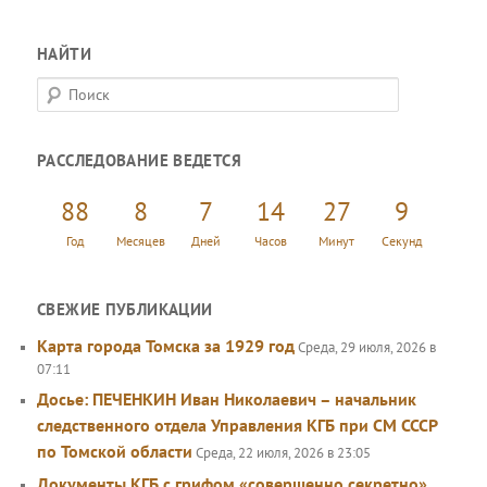
НАЙТИ
П
о
и
РАССЛЕДОВАНИЕ ВЕДЕТСЯ
с
к
88
8
7
14
27
9
Год
Месяцев
Дней
Часов
Минут
Секунд
СВЕЖИЕ ПУБЛИКАЦИИ
Карта города Томска за 1929 год
Среда, 29 июля, 2026 в
07:11
Досье: ПЕЧЕНКИН Иван Николаевич – начальник
следственного отдела Управления КГБ при СМ СССР
по Томской области
Среда, 22 июля, 2026 в 23:05
Документы КГБ с грифом «совершенно секретно»