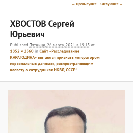
меню
Навигация
← Предыдущее
Следующее →
по
изображениям
ХВОСТОВ Сергей
Юрьевич
Published
Пятница, 26 марта, 2021 в 19:15
at
1852 × 2560
in
Сайт «Расследование
КАРАГОДИНА» пытаются признать «оператором
персональных данных», распространяющим
клевету о сотрудниках НКВД СССР!