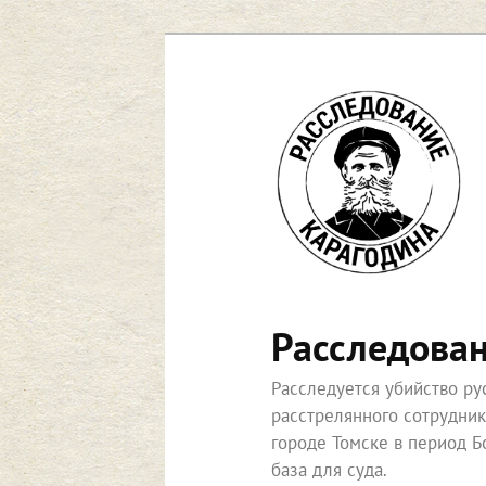
Перейти
к
основному
содержимому
Расследова
Расследуется убийство р
расстрелянного сотрудни
городе Томске в период Б
база для суда.