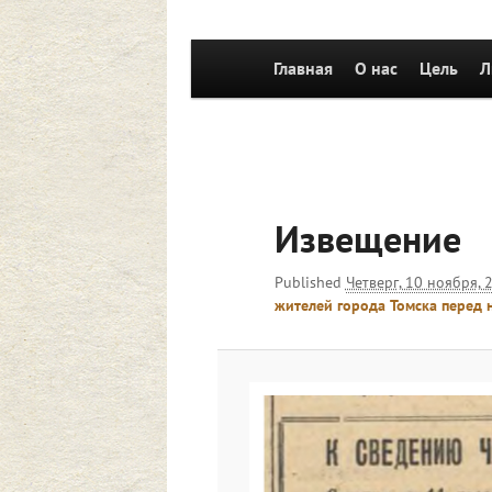
Главное
Главная
Перейти к основному со
О нас
Цель
Л
меню
Извещение
Published
Четверг, 10 ноября, 
жителей города Томска перед 