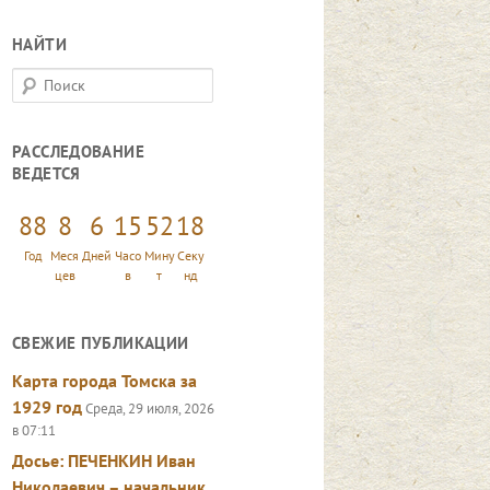
НАЙТИ
П
о
и
РАССЛЕДОВАНИЕ
с
ВЕДЕТСЯ
к
88
8
6
15
52
19
Год
Меся
Дней
Часо
Мину
Секу
цев
в
т
нд
СВЕЖИЕ ПУБЛИКАЦИИ
Карта города Томска за
1929 год
Среда, 29 июля, 2026
в 07:11
Досье: ПЕЧЕНКИН Иван
Николаевич – начальник