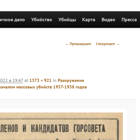
держимому
ичное дело
Убийство
Убийцы
Карта
Видео
Пресса
Навигация
← Предыдущее
Следующее →
по
изображениям
2022 в 19:47
at
1373 × 921
in
Разоружение
началом массовых убийств 1937-1938 годов