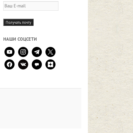
Ваш
E-
mail
Получать почту
НАШИ СОЦСЕТИ
youtube
instagram
telegram
x
facebook
vkontakte
comment
zen-
yandex